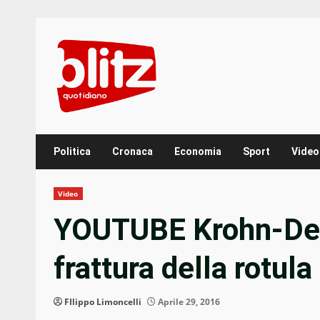
Skip
to
content
Politica
Cronaca
Economia
Sport
Video
Video
YOUTUBE Krohn-Dehl
frattura della rotula
FIlippo Limoncelli
Aprile 29, 2016