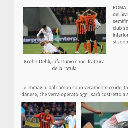
ROMA –
del Siv
semifi
club sp
inferio
si sono
Krohn-Dehli, infortunio choc: frattura
della rotula
Le immagini dal campo sono veramente crude, tanto 
danese, che verrà operato oggi, sarà costretto a