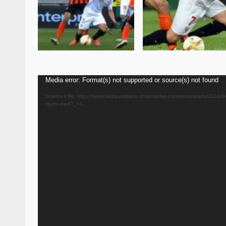
Video
Media error: Format(s) not supported or source(s) not found
Player
Scarica il file: https://www.blitzquotidiano.it/wp/wp/wp-content/uploads/2016
injury-.mp4?_=1