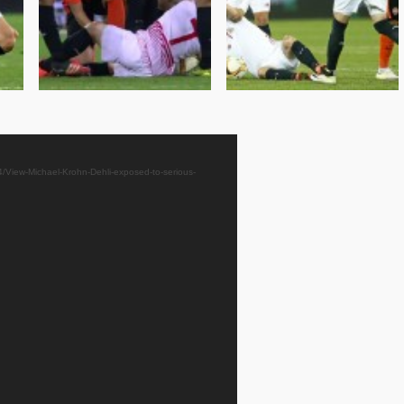
/04/View-Michael-Krohn-Dehli-exposed-to-serious-