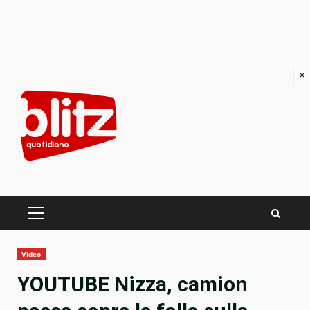
×
Skip
to
content
PRIMARY
MENU
Video
YOUTUBE Nizza, camion