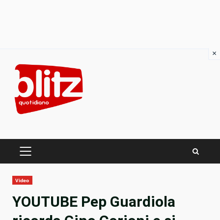
×
Skip
to
content
PRIMARY
MENU
Video
YOUTUBE Pep Guardiola