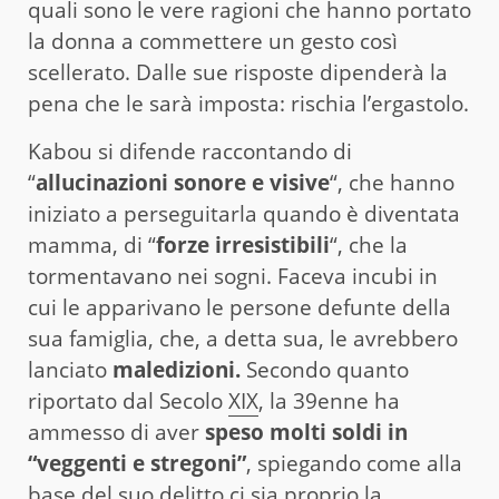
quali sono le vere ragioni che hanno portato
la donna a commettere un gesto così
scellerato. Dalle sue risposte dipenderà la
pena che le sarà imposta: rischia l’ergastolo.
Kabou si difende raccontando di
“
allucinazioni sonore e visive
“, che hanno
iniziato a perseguitarla quando è diventata
mamma, di “
forze irresistibili
“, che la
tormentavano nei sogni. Faceva incubi in
cui le apparivano le persone defunte della
sua famiglia, che, a detta sua, le avrebbero
lanciato
maledizioni.
Secondo quanto
riportato dal Secolo
XIX
, la 39enne ha
ammesso di aver
speso molti soldi in
“veggenti e stregoni”
, spiegando come alla
base del suo delitto ci sia proprio la