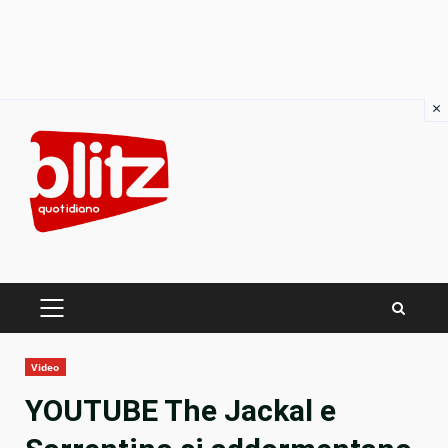
×
Skip
to
content
PRIMARY
MENU
Video
YOUTUBE The Jackal e