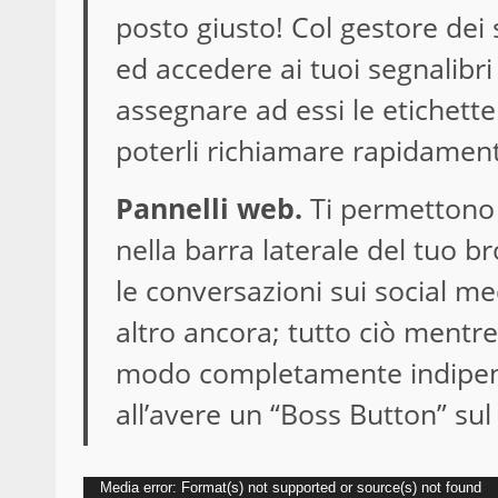
posto giusto! Col gestore dei 
ed accedere ai tuoi segnalibri 
assegnare ad essi le etichett
poterli richiamare rapidamen
Pannelli web.
Ti permettono 
nella barra laterale del tuo br
le conversazioni sui social me
altro ancora; tutto ciò mentre 
modo completamente indipende
all’avere un “Boss Button” sul
Video
Media error: Format(s) not supported or source(s) not found