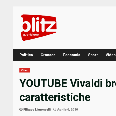
Skip
to
content
Politica
Cronaca
Economia
Sport
Video
Video
YOUTUBE Vivaldi br
caratteristiche
FIlippo Limoncelli
Aprile 6, 2016