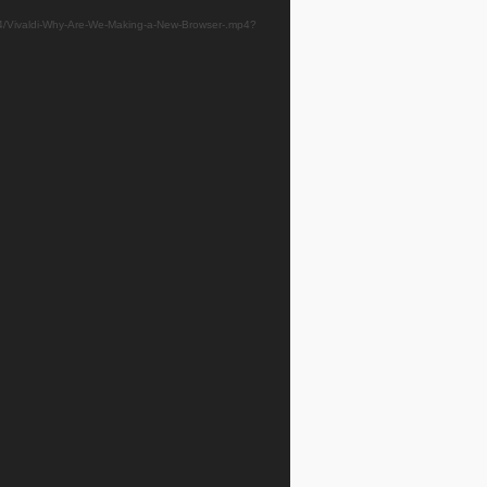
16/04/Vivaldi-Why-Are-We-Making-a-New-Browser-.mp4?