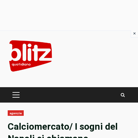
×
Skip
to
content
PRIMARY
MENU
agenzie
Calciomercato/ I sogni del