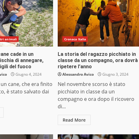
ltri animali
Cronaca Italia
cane cade in un
La storia del ragazzo picchiato in
ischia di annegare,
classe da un compagno, ora dovrà
igili del fuoco
ripetere l’anno
vico
Giugno 4, 2024
Alessandro Avico
Giugno 3, 2024
i un cane, che era finito
Nel novembre scorso è stato
o, è stato salvato dai
picchiato in classe da un
compagno e ora dopo il ricovero
di...
Read More