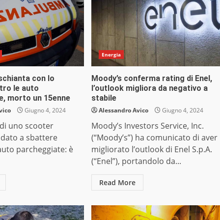
Energia
schianta con lo
Moody’s conferma rating di Enel,
tro le auto
l’outlook migliora da negativo a
e, morto un 15enne
stabile
vico
Giugno 4, 2024
Alessandro Avico
Giugno 4, 2024
 di uno scooter
Moody’s Investors Service, Inc.
dato a sbattere
(“Moody’s”) ha comunicato di aver
auto parcheggiate: è
migliorato l’outlook di Enel S.p.A.
(“Enel”), portandolo da...
Read More