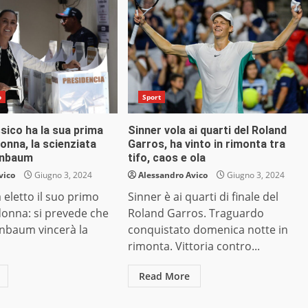
o
Sport
sico ha la sua prima
Sinner vola ai quarti del Roland
onna, la scienziata
Garros, ha vinto in rimonta tra
inbaum
tifo, caos e ola
vico
Giugno 3, 2024
Alessandro Avico
Giugno 3, 2024
a eletto il suo primo
Sinner è ai quarti di finale del
donna: si prevede che
Roland Garros. Traguardo
inbaum vincerà la
conquistato domenica notte in
rimonta. Vittoria contro...
Read More