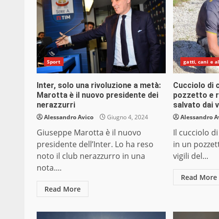
Sport
gatti, cani e a
Inter, solo una rivoluzione a metà:
Cucciolo di 
Marotta è il nuovo presidente dei
pozzetto e r
nerazzurri
salvato dai v
Alessandro Avico
Giugno 4, 2024
Alessandro A
Giuseppe Marotta è il nuovo
Il cucciolo d
presidente dell’Inter. Lo ha reso
in un pozzett
noto il club nerazzurro in una
vigili del...
nota....
Read More
Read More