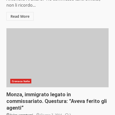
non li ricordo...
Read More
Cronaca Italia
Monza, immigrato legato in
commissariato. Questura: “Aveva ferito gli
agenti”
luiss_vcontursi
Giugno 7, 2014
2