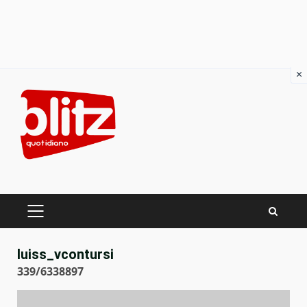
×
Skip
to
content
PRIMARY
MENU
luiss_vcontursi
339/6338897