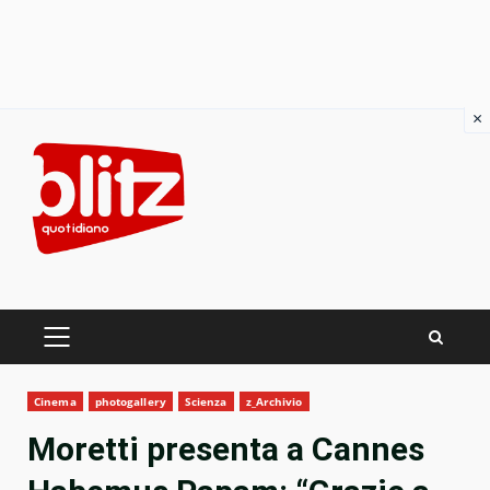
×
Skip
to
content
PRIMARY
MENU
Cinema
photogallery
Scienza
z_Archivio
Moretti presenta a Cannes