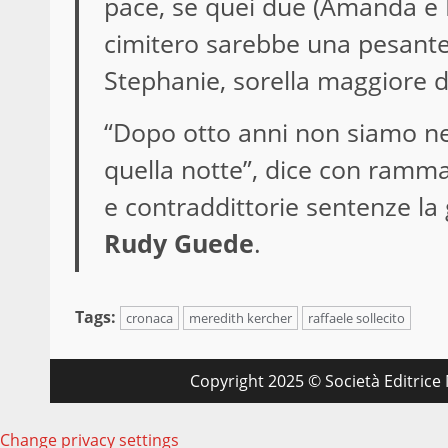
pace, se quei due (Amanda e R
cimitero sarebbe una pesante
Stephanie, sorella maggiore d
“Dopo otto anni non siamo n
quella notte”, dice con ramm
e contraddittorie sentenze la 
Rudy Guede
.
Tags:
cronaca
meredith kercher
raffaele sollecito
Copyright 2025 © Società Editrice M
Change privacy settings