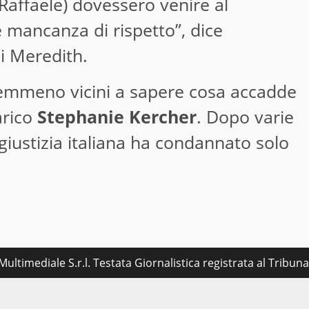
affaele) dovessero venire al
 mancanza di rispetto”, dice
i Meredith.
emmeno vicini a sapere cosa accadde
arico
Stephanie Kercher
. Dopo varie
giustizia italiana ha condannato solo
ultimediale S.r.l. Testata Giornalistica registrata al Tribu