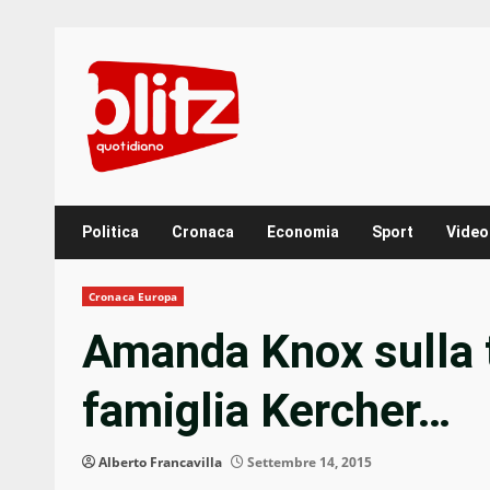
Skip
to
content
Politica
Cronaca
Economia
Sport
Video
Cronaca Europa
Amanda Knox sulla 
famiglia Kercher…
Alberto Francavilla
Settembre 14, 2015