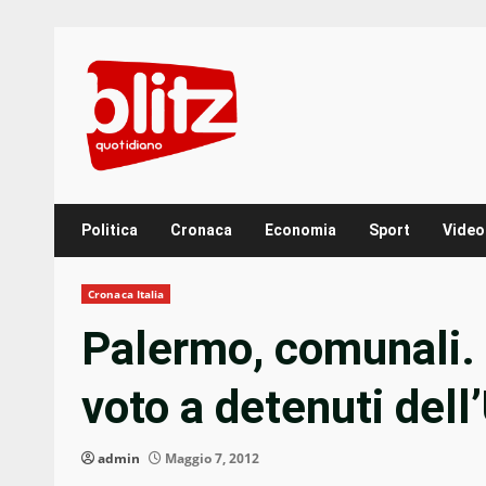
Skip
to
content
Politica
Cronaca
Economia
Sport
Video
Cronaca Italia
Palermo, comunali.
voto a detenuti del
admin
Maggio 7, 2012