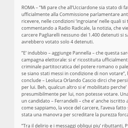
ROMA – ”Mi pare che all’Ucciardone sia stato di fat
ufficialmente alla Commissione parlamentare antim
ricevere, nelle condizioni ‘ingroiane’ nelle quali s
commentando a Radio Radicale, la notizia, che vien
carcere Pagliarelli nessuno dei 1.400 detenuti si
avrebbero votato solo 4 detenuti.
”E’ indubbio – aggiunge Pannella – che questa sare
campagna elettorale: si e’ ricostituita ufficialmente
criminale partitocratica del potere romano o pal
se siano stati messi in condizione di non votare”, 
conclude – Leoluca Orlando Cascio dirci che persi
per lui. Beh, qualcun altro si e’ mobilitato perche
presumibilmente per lui, non potesse votare. Una 
un candidato – Ferrandelli – che e’ anche iscritto 
come sappiamo, la voce del carcere, l’aveva fatt
stata una manovra per screditare la purezza forcai
”Tra il delirio e i messaggi obliqui piu’ ributtant