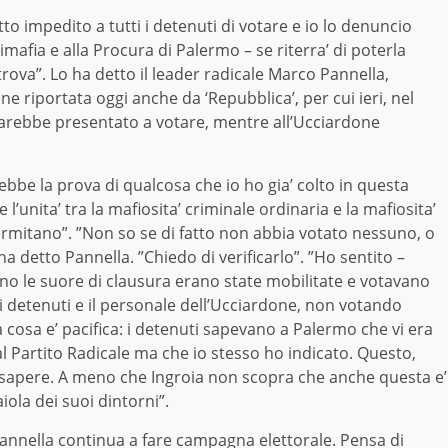
to impedito a tutti i detenuti di votare e io lo denuncio
afia e alla Procura di Palermo – se riterra’ di poterla
i trova”. Lo ha detto il leader radicale Marco Pannella,
e riportata oggi anche da ‘Repubblica’, per cui ieri, nel
 sarebbe presentato a votare, mentre all’Ucciardone
bbe la prova di qualcosa che io ho gia’ colto in questa
 l’unita’ tra la mafiosita’ criminale ordinaria e la mafiosita’
ermitano”. ”Non so se di fatto non abbia votato nessuno, o
ha detto Pannella. ”Chiedo di verificarlo”. ”Ho sentito –
no le suore di clausura erano state mobilitate e votavano
’ i detenuti e il personale dell’Ucciardone, non votando
cosa e’ pacifica: i detenuti sapevano a Palermo che vi era
al Partito Radicale ma che io stesso ho indicato. Questo,
o sapere. A meno che Ingroia non scopra che anche questa e’
ola dei suoi dintorni”.
i, Pannella continua a fare campagna elettorale. Pensa di