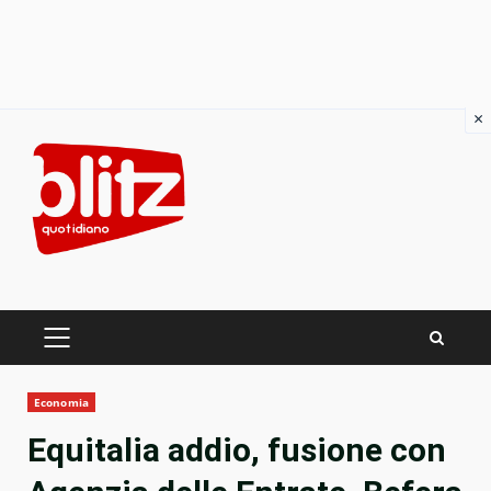
×
Skip
to
content
PRIMARY
MENU
Economia
Equitalia addio, fusione con