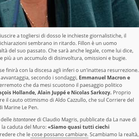
uscire a togliersi di dosso le inchieste giornalistiche, il
 dichiarazioni sembrano in ritardo. Fillon è un uomo
altà del suo passato. Che sarà anche legale, come lui dice,
 più a un accumulo di disinvoltura, omissioni e bugie.
e finirà con la discesa agli inferi o un’inattesa resurrezione.
 avvantaggia, secondo i sondaggi,
Emmanuel Macron e
i terremoto che da mesi scuotono il paesaggio politico
nçois Hollande, Alain Juppé e Nicolas Sarkozy.
Proprio
re il cauto ottimismo di Aldo Cazzullo, che sul Corriere del
 di Marine Le Pen.
 delle
Istantanee
di Claudio Magris, pubblicate da La nave di
 la caduta del Muro:
«Siamo quasi tutti ciechi
redere che le
cose possano cambiare.
Scambiamo la realtà,