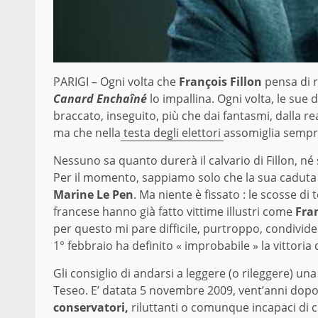
PARIGI – Ogni volta che
François Fillon
pensa di ri
Canard Enchaîné
lo impallina. Ogni volta, le sue
braccato, inseguito, più che dai fantasmi, dalla re
ma che nella
testa degli elettori
assomiglia sempre
Nessuno sa quanto durerà il calvario di Fillon, né s
Per il momento, sappiamo solo che la sua caduta
Marine Le Pen
. Ma niente è fissato : le scosse d
francese hanno già fatto vittime illustri come
Fra
per questo mi pare difficile, purtroppo, condivide
1° febbraio ha definito « improbabile » la vittoria
Gli consiglio di andarsi a leggere (o rileggere) una
Teseo. E’ datata 5 novembre 2009, vent’anni dopo
conservatori,
riluttanti o comunque incapaci di c