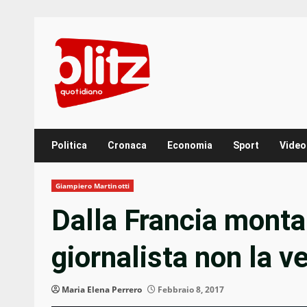
Skip
to
content
Politica
Cronaca
Economia
Sport
Video
Giampiero Martinotti
Dalla Francia monta 
giornalista non la v
Maria Elena Perrero
Febbraio 8, 2017