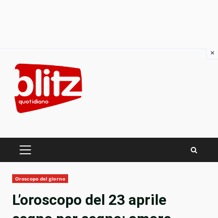
×
Skip
to
content
PRIMARY
MENU
Oroscopo del giorno
L’oroscopo del 23 aprile