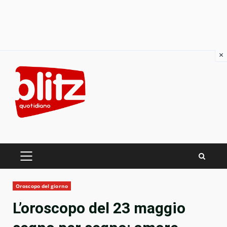
×
Skip
to
content
PRIMARY
MENU
Oroscopo del giorno
L’oroscopo del 23 maggio