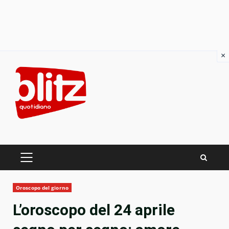
×
Skip
to
content
PRIMARY
MENU
Oroscopo del giorno
L’oroscopo del 24 aprile