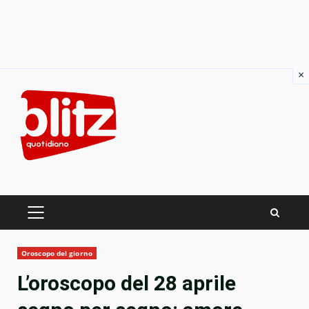
×
Skip
to
content
PRIMARY
MENU
Oroscopo del giorno
L’oroscopo del 28 aprile