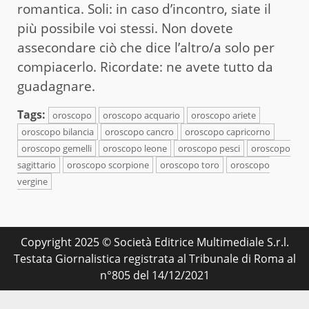
romantica. Soli: in caso d’incontro, siate il
più possibile voi stessi. Non dovete
assecondare ciò che dice l’altro/a solo per
compiacerlo. Ricordate: ne avete tutto da
guadagnare.
Tags:
oroscopo
oroscopo acquario
oroscopo ariete
oroscopo bilancia
oroscopo cancro
oroscopo capricorno
oroscopo gemelli
oroscopo leone
oroscopo pesci
oroscopo
sagittario
oroscopo scorpione
oroscopo toro
oroscopo
vergine
Copyright 2025 © Società Editrice Multimediale S.r.l.
Testata Giornalistica registrata al Tribunale di Roma al
n°805 del 14/12/2021