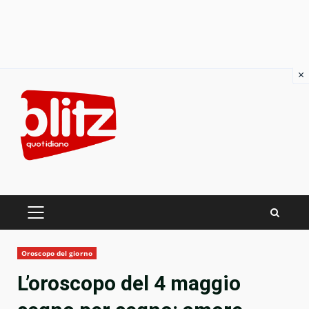
×
Skip
to
content
PRIMARY
MENU
Oroscopo del giorno
L’oroscopo del 4 maggio