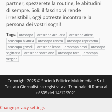
partner, spezzerete la routine, le abitudini
di sempre. Soli: il fascino vi rende
irresistibili, oggi potreste incontrare la
persona dei vostri sogni!
Tags:
oroscopo
oroscopo acquario
oroscopo ariete
oroscopo bilancia
oroscopo cancro
oroscopo capricorno
oroscopo gemelli
oroscopo leone
oroscopo pesci
oroscopo
sagittario
oroscopo scorpione
oroscopo toro
oroscopo
vergine
Copyright 2025 © Società Editrice Multimediale S.r.l.
Testata Giornalistica registrata al Tribunale di Roma al
n°805 del 14/12/2021
Change privacy settings