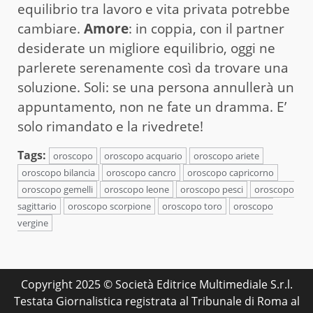
equilibrio tra lavoro e vita privata potrebbe
cambiare.
Amore
: in coppia, con il partner
desiderate un migliore equilibrio, oggi ne
parlerete serenamente così da trovare una
soluzione. Soli: se una persona annullerà un
appuntamento, non ne fate un dramma. E’
solo rimandato e la rivedrete!
Tags:
oroscopo
oroscopo acquario
oroscopo ariete
oroscopo bilancia
oroscopo cancro
oroscopo capricorno
oroscopo gemelli
oroscopo leone
oroscopo pesci
oroscopo
sagittario
oroscopo scorpione
oroscopo toro
oroscopo
vergine
Copyright 2025 © Società Editrice Multimediale S.r.l.
Testata Giornalistica registrata al Tribunale di Roma al