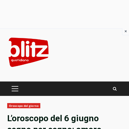
×
Skip
to
content
PRIMARY
MENU
Oroscopo del giorno
L’oroscopo del 6 giugno