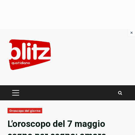
×
Skip
to
content
PRIMARY
MENU
Oroscopo del giorno
L’oroscopo del 7 maggio