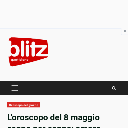
×
Skip
to
content
PRIMARY
MENU
Oroscopo del giorno
L’oroscopo del 8 maggio