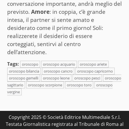
conversazione importante, andrà meglio del
previsto.
Amore
: in coppia, c’è grande
intesa, il partner si sente amato e
desiderato come il primo giorno! Soli:
realizzerete il desiderio di essere
corteggiati, sentirvi al centro
dell’attenzione.
Tags:
oroscopo
oroscopo acquario
oroscopo ariete
oroscopo bilancia
oroscopo cancro
oroscopo capricorno
oroscopo gemelli
oroscopo leone
oroscopo pesci
oroscopo
sagittario
oroscopo scorpione
oroscopo toro
oroscopo
vergine
Copyright 2025 © Società Editrice Multimediale S.r.l.
Testata Giornalistica registrata al Tribunale di Roma al