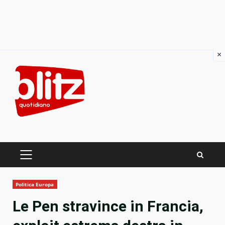
×
Skip
to
content
PRIMARY
MENU
Politica Europa
Le Pen stravince in Francia,