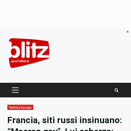
×
Skip
to
content
PRIMARY
MENU
Politica Europa
Francia, siti russi insinuano: