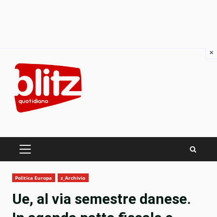
×
Skip
to
content
PRIMARY
MENU
Politica Europa
z_Archivio
Ue, al via semestre danese.