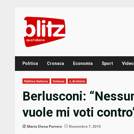
Skip
to
content
Politica
Cronaca
Economia
Sport
Video
Politica Italiana
Scienza
z_Archivio
Berlusconi: “Nessun
vuole mi voti contro
Maria Elena Perrero
Novembre 7, 2010