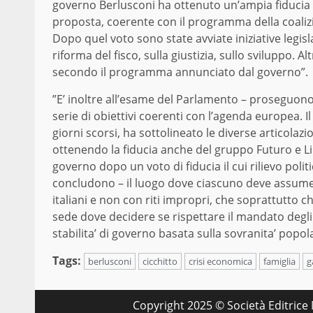
governo Berlusconi ha ottenuto un’ampia fiducia p
proposta, coerente con il programma della coalizi
Dopo quel voto sono state avviate iniziative legisla
riforma del fisco, sulla giustizia, sullo sviluppo. Al
secondo il programma annunciato dal governo”.
”E’ inoltre all’esame del Parlamento – proseguono 
serie di obiettivi coerenti con l’agenda europea. I
giorni scorsi, ha sottolineato le diverse articola
ottenendo la fiducia anche del gruppo Futuro e Libe
governo dopo un voto di fiducia il cui rilievo politi
concludono – il luogo dove ciascuno deve assumersi
italiani e non con riti impropri, che soprattutto ch
sede dove decidere se rispettare il mandato degli el
stabilita’ di governo basata sulla sovranita’ popol
Tags:
berlusconi
cicchitto
crisi economica
famiglia
g
Copyright 2025 © Società Editrice M