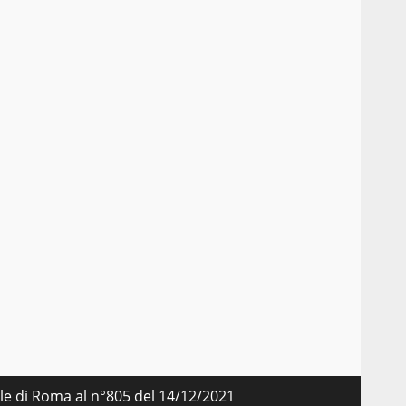
a
d
l
nale di Roma al n°805 del 14/12/2021