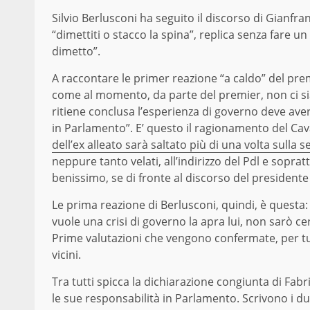
Silvio Berlusconi ha seguito il discorso di Gianfran
“dimettiti o stacco la spina”, replica senza fare un
dimetto”.
A raccontare le primer reazione “a caldo” del prem
come al momento, da parte del premier, non ci sia
ritiene conclusa l’esperienza di governo deve aver
in Parlamento”. E’ questo il ragionamento del Cava
dell’ex alleato sarà saltato più di una volta sulla s
neppure tanto velati, all’indirizzo del Pdl e soprat
benissimo, se di fronte al discorso del president
Le prima reazione di Berlusconi, quindi, è questa: 
vuole una crisi di governo la apra lui, non sarò ce
Prime valutazioni che vengono confermate, per tut
vicini.
Tra tutti spicca la dichiarazione congiunta di Fabr
le sue responsabilità in Parlamento. Scrivono i d