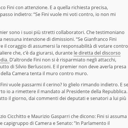
co Fini con attenzione. E a quella richiesta precisa,
 passo indietro: “Se Fini vuole mi voti contro, io non mi
ier sono i suoi più stretti collaboratori. Che testimoniano
 nessuna intenzione di dimissioni. “Se Gianfranco Fini
e il coraggio di assumersi la responsabilità di votare contro
liere che, c’è da giurarsi, durante
le diretta del discorso
edia.
D’altronde Fini non si è risparmiato negli attacchi,
tutto di Silvio Berlusconi. E il premier non deve averla presa
e della Camera tenta il muro contro muro.
Fini vuole passarmi il cerino? Io glielo rimando indietro. E s
rto io a rimettere il mandato al Presidente della Repubblica.
to il giorno, dai commenti dei deputati e senatori a lui più
izio Cicchitto e Maurizio Gasparri che dicono: Fini si assuma
ue capigruppo di Camera e Senato: ”In Parlamento il