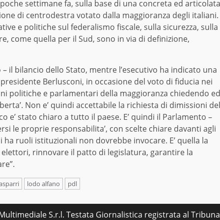
oche settimane fa, sulla base di una concreta ed articolat
one di centrodestra votato dalla maggioranza degli italiani.
tive e politiche sul federalismo fiscale, sulla sicurezza, sulla
tre, come quella per il Sud, sono in via di definizione,
– il bilancio dello Stato, mentre l’esecutivo ha indicato una
l presidente Berlusconi, in occasione del voto di fiducia nei
zioni politiche e parlamentari della maggioranza chiedendo e
rta’. Non e’ quindi accettabile la richiesta di dimissioni de
co e’ stato chiaro a tutto il paese. E’ quindi il Parlamento –
 le proprie responsabilita’, con scelte chiare davanti agli
i ha ruoli istituzionali non dovrebbe invocare. E’ quella la
ettori, rinnovare il patto di legislatura, garantire la
are”.
asparri
lodo alfano
pdl
ultimediale S.r.l. Testata Giornalistica registrata al Tribu