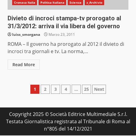
Cronaca Italia
Politica Italiana
Scienza
z_Archivio
Divieto di incroci stampa-tv prorogato al
31/3/2012: arriva il via libera del governo
luiss_smorgana
Marzo 23, 2011
ROMA – Il governo ha prorogato al 2012 il divieto di
incroci tra giornali e tv. La norma,...
Read More
Paginazione
1
2
3
4
…
25
Next
degli
articoli
Copyright 2025 © Società Editrice Multimediale S.r.l.
Testata Giornalistica registrata al Tribunale di Roma al
n°805 del 14/12/2021