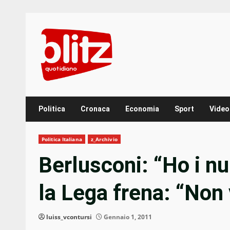
Skip
to
content
Politica
Cronaca
Economia
Sport
Video
Politica Italiana
z_Archivio
Berlusconi: “Ho i nu
la Lega frena: “Non
luiss_vcontursi
Gennaio 1, 2011