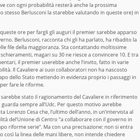
ove con ogni probabilità resterà anche la prossima
lo stesso Berlusconi la starebbe valutando in queste ore) in
queste ore per fargli gli auguri il premier sarebbe apparso
rno. Berlusconi, racconta chi gli ha parlato, ha ribadito la
elle file della maggioranza. Sta contattando moltissime
i schieramenti, magari su 30 ne riesce a convincere 10. E tra
ntari, il premier userebbe anche l’invito, fatto in varie
ilità. Il Cavaliere ai suoi collaboratori non ha nascosto
Capo dello Stato mettendo in evidenza proprio i passaggi in
 per fare le riforme.
, sarebbe stato il ragionamento del Cavaliere in riferimento
glio guarda sempre all’Udc. Per questo motivo avrebbe
a Lorenzo Cesa che, l’ultimo dell’anno, in un’intervista al
lità del’Unione di Centro ”a collaborare con il governo in
po riforme serie”. Ma con una precisazione: non si entra
o così la linea delle mani libere, non intende chiedere