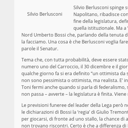
Silvio Berlusconi spinge s
Silvio Berlusconi
Napolitano, ribadisce con 
fine della legislatura, de
quella istituzionale. Ma a
Nord Umberto Bossi che, parlando della tenuta de
la facciamo. Una cosa è che Berlusconi voglia fare c
parole il Senatur.
Tema che, con tutta probabilità, deve essere stato 
numero uno del Carroccio, il 30 dicembre e il giorn
qualche giorno fa si era definito “un ottimista da 
non sono pessimista o ottimista, ma realista. E’ in
Toni fermi anche quando si parla di federalismo, 
non passa – avverte – la legislatura è finita. Viene
Le previsioni funeree del leader della Lega però 
le dichiarazioni di Bossi la ‘regia’ di Giulio Trem
per giocarsi, di fronte ad uno stallo, la chance di
non trovano riscontri. Certo è che a differenza di