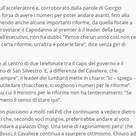
ull’acceleratore e, corroborato dalla parole di Giorgio
forza di avere i numeri per poter andare avanti, fino alla
finendo anche alcune importanti riforme, da quella fiscale a
 ‘rovinare’ il Capodanno al premier è il leader della Lega
ll’esecutivo, non ha dubbi: ”Penso che un anno così non ce
erte riforme, un’altra è poterle fare”, dice senza giri di
al centro di due telefonate tra il capo del governo e il
o di San Silvestro. E, a differenza del Cavaliere, che
sempre”, il leader dei lumbard mette in chiaro: ”Io – spiega –
utile fare chiacchiere, ci vogliono i numeri per le riforme”.
su cui il ministro per le riforme non ha tentennamenti: ”Se
 meno il senso di stare qui”.
non piacciono a molti nel Pdl che continuano a vedere dietro
onti che, secondo voci maligne, preferirebbe andare al voto
 andare a palazzo Chigi. Una serie di ragionamenti pero’ che
 Bossi, il Cavaliere continua a spargere ottimismo. Chiuso ad