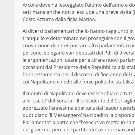
Arcore dove ha festeggiato l’ultimo dell’anno e d
settimana anche non si esclude una breve visita (
Costa Azzurra dalla figlia Marina.
Ai diversi parlamentari che lo hanno raggiunto in 
tranquillo e determinato nel proseguire con il gove
convinzione di poter portare altri parlamentari n
persone, spiegano vari deputati del Pdl, di divers
le argomentazioni usate per attirare nuovi parlame
occasioni dal Presidente della Repubblica alla stab
l’apprezzamento per il discorso di fine anno del 
cui Napolitano chiede alle forze politiche stabilità
Il monito di Napolitano deve essere chiaro a tutti
alle ‘uscite’ del Senatur. Il presidente del Consi
apprezzato l’ennesima apertura dal leader centrist
quotidiano ‘Il Messaggero’ ha ribadito la disponibi
Parlamento” a patto che ”l’esecutivo metta in cam
nel governo, perché il partito di Casini, rimarcand