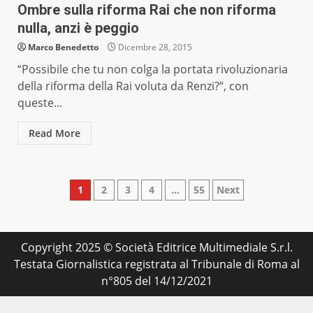
Ombre sulla riforma Rai che non riforma
nulla, anzi è peggio
Marco Benedetto
Dicembre 28, 2015
“Possibile che tu non colga la portata rivoluzionaria
della riforma della Rai voluta da Renzi?“, con
queste...
Read More
Paginazione
1
2
3
4
…
55
Next
degli
articoli
Copyright 2025 © Società Editrice Multimediale S.r.l.
Testata Giornalistica registrata al Tribunale di Roma al
n°805 del 14/12/2021