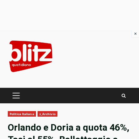
×
Skip
to
content
PRIMARY
MENU
Politica Italiana
z_Archivio
Orlando e Doria a quota 46%,