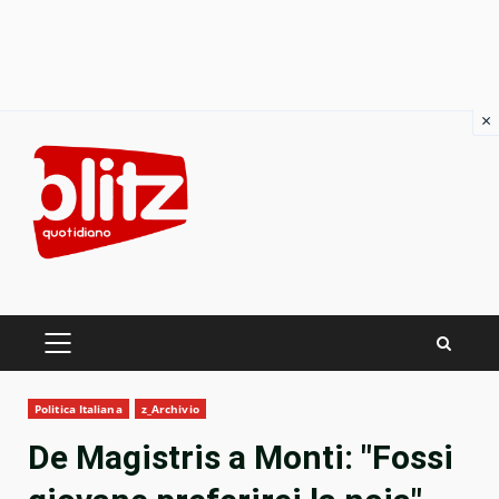
×
Skip
to
content
PRIMARY
MENU
Politica Italiana
z_Archivio
De Magistris a Monti: "Fossi