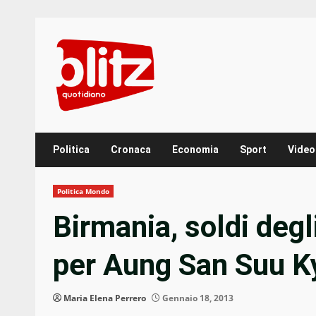
Skip
to
content
Politica
Cronaca
Economia
Sport
Video
Politica Mondo
Birmania, soldi degl
per Aung San Suu K
Maria Elena Perrero
Gennaio 18, 2013