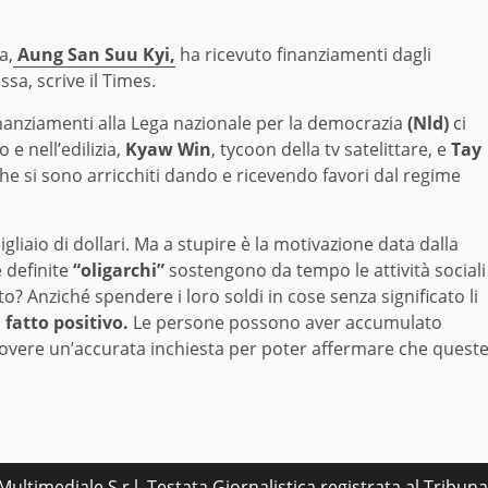
a,
Aung San Suu Kyi,
ha ricevuto finanziamenti dagli
ssa, scrive il Times.
 finanziamenti alla Lega nazionale per la democrazia
(Nld)
ci
 e nell’edilizia,
Kyaw Win
, tycoon della tv satelittare, e
Tay
he si sono arricchiti dando e ricevendo favori dal regime
igliaio di dollari. Ma a stupire è la motivazione data dalla
 definite
“oligarchi”
sostengono da tempo le attività sociali
sto? Anziché spendere i loro soldi in cose senza significato li
n
fatto positivo.
Le persone possono aver accumulato
overe un’accurata inchiesta per poter affermare che quest
.
ultimediale S.r.l. Testata Giornalistica registrata al Tribu