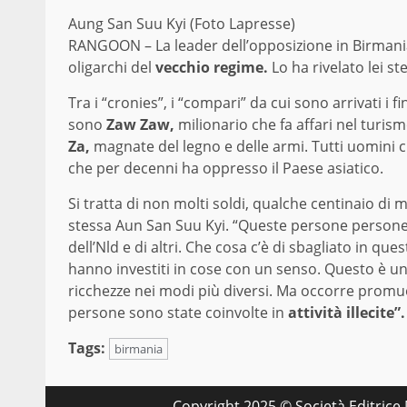
Aung San Suu Kyi (Foto Lapresse)
RANGOON – La leader dell’opposizione in Birmani
oligarchi del
vecchio regime.
Lo ha rivelato lei ste
Tra i “cronies”, i “compari” da cui sono arrivati i
sono
Zaw Zaw,
milionario che fa affari nel turismo
Za,
magnate del legno e delle armi. Tutti uomini c
che per decenni ha oppresso il Paese asiatico.
Si tratta di non molti soldi, qualche centinaio di m
stessa Aun San Suu Kyi. “Queste persone persone
dell’Nld e di altri. Che cosa c’è di sbagliato in que
hanno investiti in cose con un senso. Questo è u
ricchezze nei modi più diversi. Ma occorre promu
persone sono state coinvolte in
attività illecite”
Tags:
birmania
Copyright 2025 © Società Editrice M