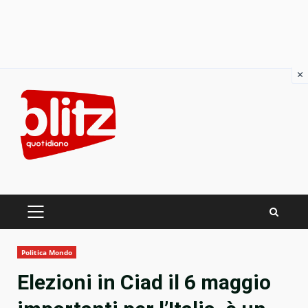
×
Skip
to
content
PRIMARY
MENU
Politica Mondo
Elezioni in Ciad il 6 maggio