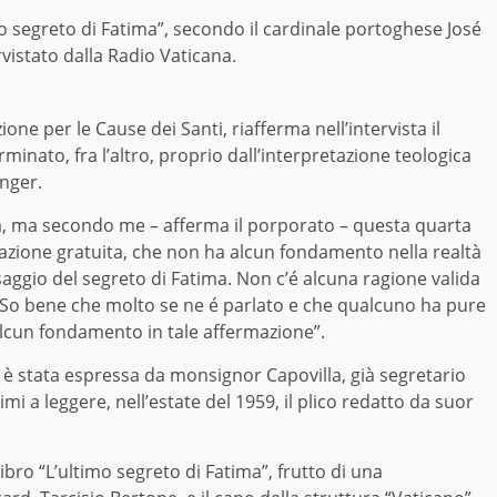
o segreto di Fatima”, secondo il cardinale portoghese José
rvistato dalla Radio Vaticana.
ne per le Cause dei Santi, riafferma nell’intervista il
inato, fra l’altro, proprio dall’interpretazione teologica
inger.
ma, ma secondo me – afferma il porporato – questa quarta
rmazione gratuita, che non ha alcun fondamento nella realtà
ssaggio del segreto di Fatima. Non c’é alcuna ragione valida
 So bene che molto se ne é parlato e che qualcuno ha pure
alcun fondamento in tale affermazione”.
 è stata espressa da monsignor Capovilla, già segretario
rimi a leggere, nell’estate del 1959, il plico redatto da suor
.
ibro “L’ultimo segreto di Fatima”, frutto di una