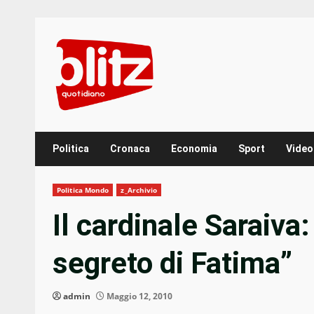
Skip
to
content
Politica
Cronaca
Economia
Sport
Video
Politica Mondo
z_Archivio
Il cardinale Saraiva
segreto di Fatima”
admin
Maggio 12, 2010