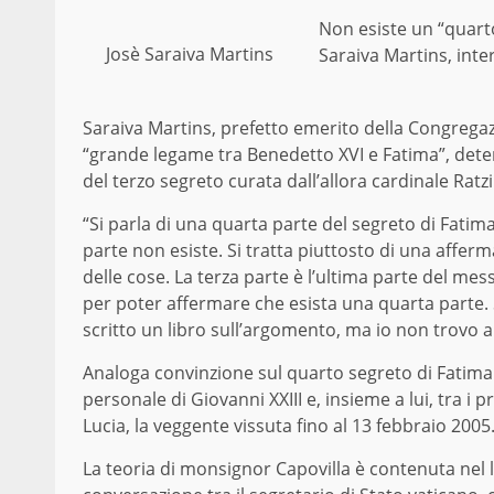
Non esiste un “quart
Josè Saraiva Martins
Saraiva Martins, inte
Saraiva Martins, prefetto emerito della Congregazio
“grande legame tra Benedetto XVI e Fatima”, determ
del terzo segreto curata dall’allora cardinale Ratz
“Si parla di una quarta parte del segreto di Fati
parte non esiste. Si tratta piuttosto di una affe
delle cose. La terza parte è l’ultima parte del me
per poter affermare che esista una quarta parte.
scritto un libro sull’argomento, ma io non trovo 
Analoga convinzione sul quarto segreto di Fatima
personale di Giovanni XXIII e, insieme a lui, tra i p
Lucia, la veggente vissuta fino al 13 febbraio 2005
La teoria di monsignor Capovilla è contenuta nel l