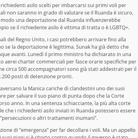
 richiedenti asilo scelti per imbarcarsi sui primi voli per
ali non saranno in grado di valutare se il Ruanda è sicuro,
he modo una deportazione dal Ruanda influenzerebbe
o se il richiedente asilo è vittima di tratta o è LGBTQ+.
li del Regno Unito, i casi potrebbero arrivare fino alla
o se la deportazione è legittima. Sunak ha già detto che
e avanti. Lunedì il primo ministro ha dichiarato in una
o aerei charter commerciali per fasce orarie specifiche per
che circa 500 accompagnatori sono già stati addestrati per il
.200 posti di detenzione pronti.
raversano la Manica cariche di clandestini uno dei suoi
tare per salvare il suo piano di punta dopo che la Corte
corso anno. In una sentenza schiacciante, la più alta corte
le che i richiedenti asilo inviati in Ruanda potessero essere
 “persecuzioni o altri trattamenti inumani”.
ione di “emergenza” per far decollare i voli. Ma un appello
suoi piani si è ritorto contro quando il governo è stato