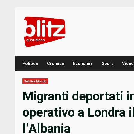
Skip
to
content
Politica
Cronaca
Economia
Sport
Video
Politica Mondo
Migranti deportati i
operativo a Londra i
l’Albania