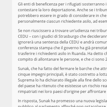
Gli enti di beneficenza per i rifugiati sosterranno i
contestare la loro deportazione. Anche se i tribun
potrebbero essere in grado di considerare in c
personalmente ciascun richiedente asilo, ad esempi
Se non riuscissero a trovare un’udienza nei tribuna
CEDU – con i giudici di Strasburgo che deciderann
ignorerà una sentenza della CEDU e andrà comunqu
conferenza stampa che il governo ha già prenotat
trasferire i richiedenti asilo in Ruanda. Ha detto 
compito di allontanare le persone, e che ci sono 2
Sunak, che ha fatto del fermare le barche che att
cinque impegni principali, è stato costretto a lot
Suprema lo ha dichiarato illegale alla fine dello s
del paese ha ritenuto che esistesse un rischio rea
rimpatriati nei loro paesi d’origine per affrontare
In risposta, Sunak ha promesso una nuova legislaz
pubblico al parlamento affinché non ostacolasse i 