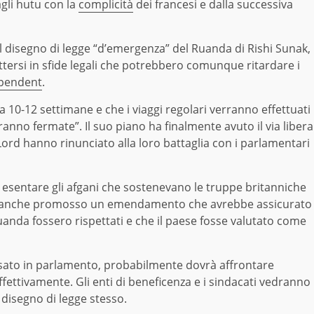
gli hutu con la
complicità
dei francesi e dalla successiva
l disegno di legge “d’emergenza” del Ruanda di Rishi Sunak,
ttersi in sfide legali che potrebbero comunque ritardare i
pendent
.
a 10-12 settimane e che i viaggi regolari verranno effettuati
anno fermate”. Il suo piano ha finalmente avuto il via libera
Lord hanno rinunciato alla loro battaglia con i parlamentari
a esentare gli afgani che sostenevano le truppe britanniche
no anche promosso un emendamento che avrebbe assicurato
Ruanda fossero rispettati e che il paese fosse valutato come
ssato in parlamento, probabilmente dovrà affrontare
 effettivamente. Gli enti di beneficenza e i sindacati vedranno
disegno di legge stesso.