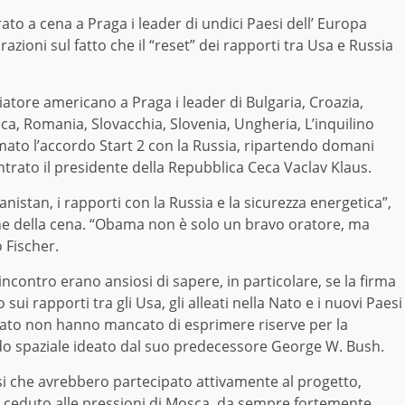
o a cena a Praga i leader di undici Paesi dell’ Europa
razioni sul fatto che il “reset” dei rapporti tra Usa e Russia
tore americano a Praga i leader di Bulgaria, Croazia,
eca, Romania, Slovacchia, Slovenia, Ungheria, L’inquilino
mato l’accordo Start 2 con la Russia, ripartendo domani
trato il presidente della Repubblica Ceca Vaclav Klaus.
hanistan, i rapporti con la Russia e la sicurezza energetica”,
ione della cena. “Obama non è solo un bravo oratore, ma
 Fischer.
incontro erano ansiosi di sapere, in particolare, se la firma
sui rapporti tra gli Usa, gli alleati nella Nato e i nuovi Paesi
ssato non hanno mancato di esprimere riserve per la
do spaziale ideato dal suo predecessore George W. Bush.
si che avrebbero partecipato attivamente al progetto,
ceduto alle pressioni di Mosca, da sempre fortemente