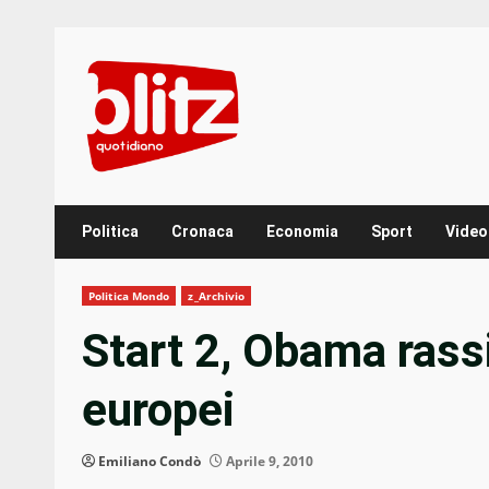
Skip
to
content
Politica
Cronaca
Economia
Sport
Video
Politica Mondo
z_Archivio
Start 2, Obama rassic
europei
Emiliano Condò
Aprile 9, 2010