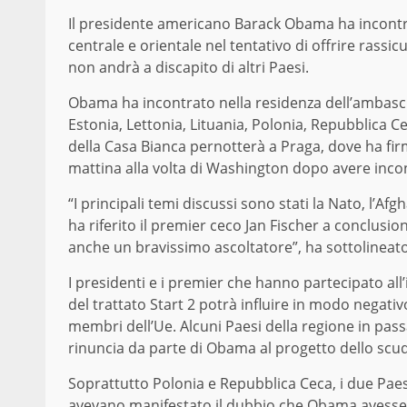
Il presidente americano Barack Obama ha incontrat
centrale e orientale nel tentativo di offrire rassicu
non andrà a discapito di altri Paesi.
Obama ha incontrato nella residenza dell’ambascia
Estonia, Lettonia, Lituania, Polonia, Repubblica C
della Casa Bianca pernotterà a Praga, dove ha fir
mattina alla volta di Washington dopo avere incon
“I principali temi discussi sono stati la Nato, l’Afg
ha riferito il premier ceco Jan Fischer a conclus
anche un bravissimo ascoltatore”, ha sottolineato
I presidenti e i premier che hanno partecipato all’
del trattato Start 2 potrà influire in modo negativo 
membri dell’Ue. Alcuni Paesi della regione in pa
rinuncia da parte di Obama al progetto dello scu
Soprattutto Polonia e Repubblica Ceca, i due Pae
avevano manifestato il dubbio che Obama avesse 