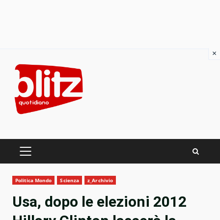
×
Skip
to
content
PRIMARY
MENU
Politica Mondo
Scienza
z_Archivio
Usa, dopo le elezioni 2012