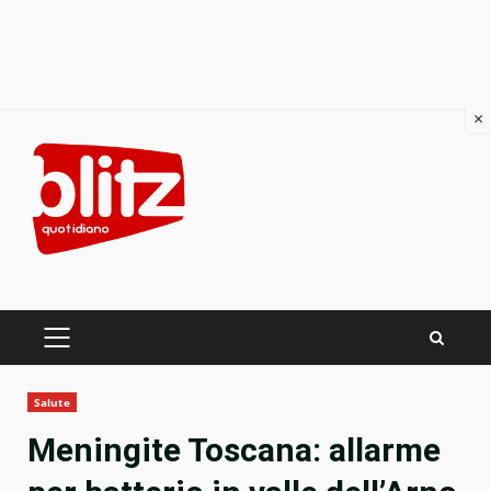
×
Skip
to
content
PRIMARY
MENU
Salute
Meningite Toscana: allarme