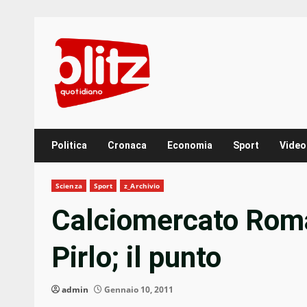
Skip
to
content
Politica
Cronaca
Economia
Sport
Video
Scienza
Sport
z_Archivio
Calciomercato Roma:
Pirlo; il punto
admin
Gennaio 10, 2011