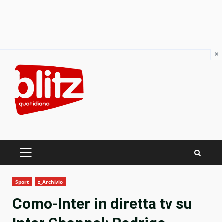
×
Skip
to
content
PRIMARY
MENU
Sport
z_Archivio
Como-Inter in diretta tv su