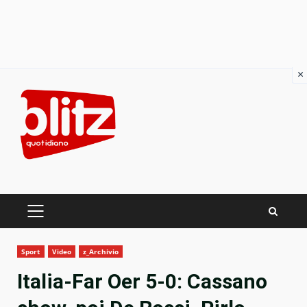
×
Skip
to
content
PRIMARY
MENU
Sport
Video
z_Archivio
Italia-Far Oer 5-0: Cassano