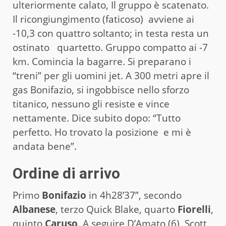
ulteriormente calato, Il gruppo è scatenato.
Il ricongiungimento (faticoso) avviene ai
-10,3 con quattro soltanto; in testa resta un
ostinato quartetto. Gruppo compatto ai -7
km. Comincia la bagarre. Si preparano i
“treni” per gli uomini jet. A 300 metri apre il
gas Bonifazio, si ingobbisce nello sforzo
titanico, nessuno gli resiste e vince
nettamente. Dice subito dopo: “Tutto
perfetto. Ho trovato la posizione e mi è
andata bene”.
Ordine di arrivo
Primo
Bonifazio
in 4h28’37”, secondo
Albanese
, terzo Quick Blake, quarto
Fiorelli
,
quinto
Caruso
. A seguire D’Amato (6), Scott