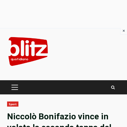
×
Skip
to
content
PRIMARY
MENU
Sport
Niccolò Bonifazio vince in