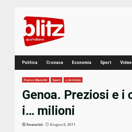
Skip
to
content
Politica
Cronaca
Economia
Sport
Video
Franco Manzitti
Sport
z_Archivio
Genoa. Preziosi e i c
i… milioni
fmanzitti
Giugno 6, 2011