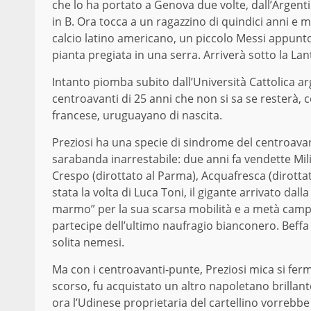
che lo ha portato a Genova due volte, dall’Argent
in B. Ora tocca a un ragazzino di quindici anni e 
calcio latino americano, un piccolo Messi appunt
pianta pregiata in una serra. Arriverà sotto la La
Intanto piomba subito dall’Università Cattolica ar
centroavanti di 25 anni che non si sa se resterà,
francese, uruguayano di nascita.
Preziosi ha una specie di sindrome del centroavan
sarabanda inarrestabile: due anni fa vendette Milito 
Crespo (dirottato al Parma), Acquafresca (dirottato 
stata la volta di Luca Toni, il gigante arrivato da
marmo” per la sua scarsa mobilità e a metà campi
partecipe dell’ultimo naufragio bianconero. Beffa c
solita nemesi.
Ma con i centroavanti-punte, Preziosi mica si ferma
scorso, fu acquistato un altro napoletano brillante
ora l’Udinese proprietaria del cartellino vorrebbe 