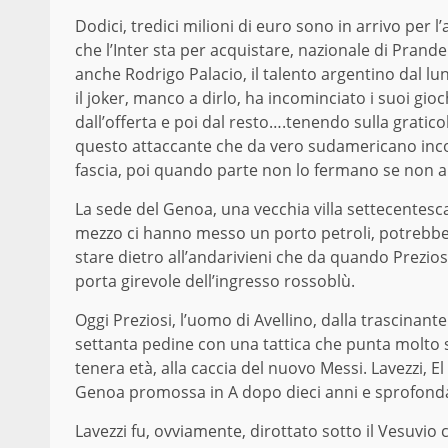
Dodici, tredici milioni di euro sono in arrivo per l
che l’Inter sta per acquistare, nazionale di Prandell
anche Rodrigo Palacio, il talento argentino dal lu
il joker, manco a dirlo, ha incominciato i suoi gio
dall’offerta e poi dal resto….tenendo sulla gratico
questo attaccante che da vero sudamericano inco
fascia, poi quando parte non lo fermano se non a
La sede del Genoa, una vecchia villa settecentesc
mezzo ci hanno messo un porto petroli, potrebbe f
stare dietro all’andarivieni che da quando Preziosi
porta girevole dell’ingresso rossoblù.
Oggi Preziosi, l’uomo di Avellino, dalla trascinan
settanta pedine con una tattica che punta molto s
tenera età, alla caccia del nuovo Messi. Lavezzi, E
Genoa promossa in A dopo dieci anni e sprofondato
Lavezzi fu, ovviamente, dirottato sotto il Vesuvio 