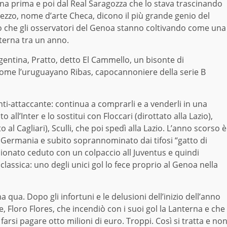
ina prima e poi dal Real Saragozza che lo stava trascinando
mezzo, nome d’arte Checa, dicono il più grande genio del
o che gli osservatori del Genoa stanno coltivando come una
nterna tra un anno.
gentina, Pratto, detto El Cammello, un bisonte di
 come l’uruguayano Ribas, capocannoniere della serie B
ti-attaccante: continua a comprarli e a venderli in una
all’Inter e lo sostitui con Floccari (dirottato alla Lazio),
al Cagliari), Sculli, che poi spedì alla Lazio. L’anno scorso è
lla Germania e subito soprannominato dai tifosi “gatto di
onato ceduto con un colpaccio all Juventus e quindi
lassica: uno degli unici gol lo fece proprio al Genoa nella
 qua. Dopo gli infortuni e le delusioni dell’inizio dell’anno
, Floro Flores, che incendiò con i suoi gol la Lanterna e che
farsi pagare otto milioni di euro. Troppi. Così si tratta e no