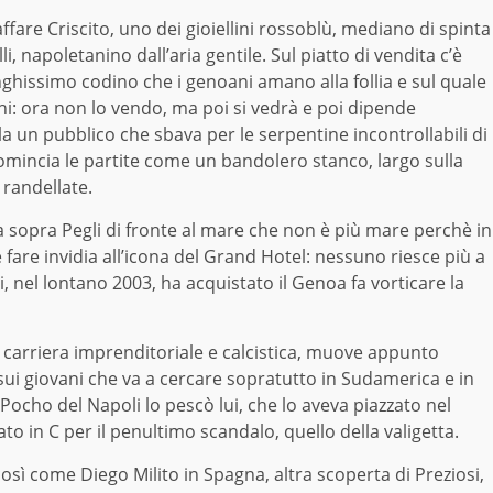
’affare Criscito, uno dei gioiellini rossoblù, mediano di spinta
i, napoletanino dall’aria gentile. Sul piatto di vendita c’è
nghissimo codino che i genoani amano alla follia e sul quale
chi: ora non lo vendo, ma poi si vedrà e poi dipende
la un pubblico che sbava per le serpentine incontrollabili di
mincia le partite come un bandolero stanco, largo sulla
 randellate.
a sopra Pegli di fronte al mare che non è più mare perchè in
are invidia all’icona del Grand Hotel: nessuno riesce più a
, nel lontano 2003, ha acquistato il Genoa fa vorticare la
te carriera imprenditoriale e calcistica, muove appunto
ui giovani che va a cercare sopratutto in Sudamerica e in
l Pocho del Napoli lo pescò lui, che lo aveva piazzato nel
 in C per il penultimo scandalo, quello della valigetta.
così come Diego Milito in Spagna, altra scoperta di Preziosi,