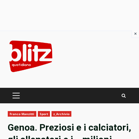
×
Skip
to
content
PRIMARY
MENU
Franco Manzitti
Sport
z_Archivio
Genoa. Preziosi e i calciatori,