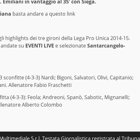
. Emiliani in vantaggio al 35′ con Siega.
giana
basta andare a questo link
 gli highlights dei tre gironi della Lega Pro Unica 2014-15.
, andate su
EVENTI LIVE
e selezionate
Santarcangelo-
3 sconfitte (4-3-3) Nardi; Bigoni, Salvatori, Olivi, Capitanio;
ani. Allenatore Fabio Fraschetti
fitta (4-3-3): Feola; Andreoni, Spanò, Sabotic, Mignanelli;
. Allenatore Alberto Colombo
ultimediale S.r.l. Testata Giornalistica registrata al Tribu