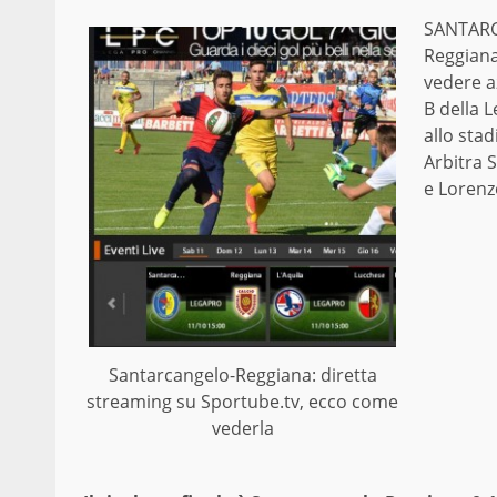
SANTARC
Reggiana
vedere az
B della 
allo sta
Arbitra S
e Lorenz
Santarcangelo-Reggiana: diretta
streaming su Sportube.tv, ecco come
vederla