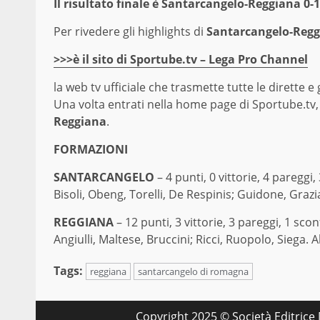
Il risultato finale è Santarcangelo-Reggiana 0-1
Per rivedere gli highlights di
Santarcangelo-Reg
>>>è il sito di Sportube.tv – Lega Pro Channel
la web tv ufficiale che trasmette tutte le dirette e
Una volta entrati nella home page di Sportube.tv
Reggiana
.
FORMAZIONI
SANTARCANGELO
– 4 punti, 0 vittorie, 4 pareggi, 
Bisoli, Obeng, Torelli, De Respinis; Guidone, Grazi
REGGIANA
– 12 punti, 3 vittorie, 3 pareggi, 1 scon
Angiulli, Maltese, Bruccini; Ricci, Ruopolo, Siega
Tags:
reggiana
santarcangelo di romagna
Copyright 2025 © Società Editrice M