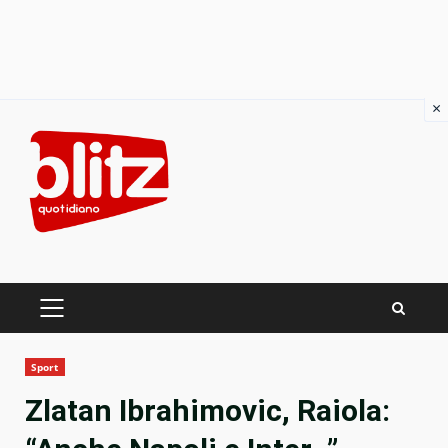
×
Skip
to
content
PRIMARY
MENU
Sport
Zlatan Ibrahimovic, Raiola: