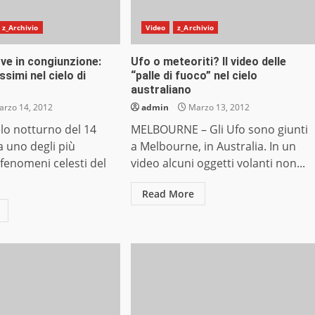
z_Archivio
Video
z_Archivio
ve in congiunzione:
Ufo o meteoriti? Il video delle
issimi nel cielo di
“palle di fuoco” nel cielo
australiano
rzo 14, 2012
admin
Marzo 13, 2012
elo notturno del 14
MELBOURNE – Gli Ufo sono giunti
 uno degli più
a Melbourne, in Australia. In un
 fenomeni celesti del
video alcuni oggetti volanti non...
Read More