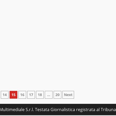
14
15
16
17
18
…
20
Next
ultimediale S.r.l. Testata Giornalistica registrata al Tribu