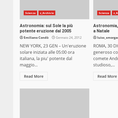
Scienza
z_Archivio
Scienza
z_A
Astronomia: sul Sole la più
Astronomia,
potente eruzione dal 2005
a Natale
Emiliano Condò
Gennaio 24, 2012
luiss_smorg
NEW YORK, 23 GEN – Un'eruzione
ROMA, 30 DIC
solare iniziata alle 05:00 ora
generoso con
italiana, la piu' potente dal
comete Andre
maggio...
studioso,...
Read More
Read More