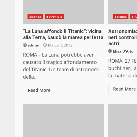
Scienza
z_Archivio
Scienza
z_A
“La Luna affondò il Titanic”: vicina
Astronomia: g
alla Terra, causò la marea perfetta
neri control
astri
admin
Marzo 7, 2012
Elisa D'Alto
ROMA – La Luna potrebbe aver
ROMA, 27 FEB 
causato il tragico affondamento
buchi neri, 
del Titanic. Un team di astronomi
la materia de
della...
Read More
Read More