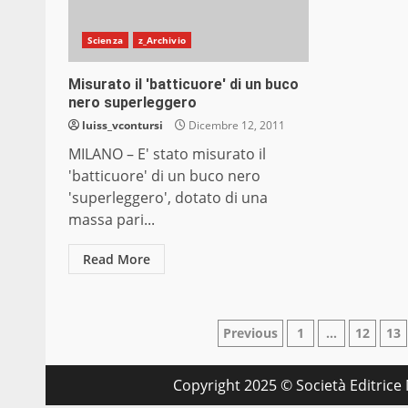
Scienza
z_Archivio
Misurato il 'batticuore' di un buco
nero superleggero
luiss_vcontursi
Dicembre 12, 2011
MILANO – E' stato misurato il
'batticuore' di un buco nero
'superleggero', dotato di una
massa pari...
Read More
Paginazione
Previous
1
…
12
13
degli
Copyright 2025 © Società Editrice M
articoli