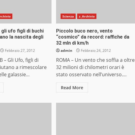
rchivio
Scienza
z_Archivio
li ufo figli di buchi
Piccolo buco nero, vento
lano la nascita degli
“cosmico” da record: raffiche da
32 mln di km/h
Febbraio 27, 2012
admin
Febbraio 24, 2012
– Gli Ufo, figli di
ROMA – Un vento che soffia a oltre
aiutano a rimescolare
32 milioni di chilometri orari è
lle galassie...
stato osservato nell’universo....
Read More