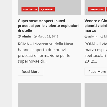
foto notizie
z_Archivio
foto notizie
Supernova: scoperti nuovi
Venere e Gio
processi per le violente esplosioni
pianeti vicin
di stelle
marzo
admin
Marzo 22, 2012
admin
Ma
ROMA – I ricercatori della Nasa
ROMA – Il ci
hanno scoperto due nuovi
marzo ospita
processi di formazione per le
spettacolari
supernovae di...
2012:...
Read More
Read More