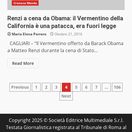
Cronaca Mondo
Renzi a cena da Obama: il Vermentino della
California è una patacca, era fuori legge
Maria Elena Perrero
Ottobre 21, 2016
CAGLIARI – “Il Vermentino offerto da Barack Obama
a Matteo Renzi durante la cena di Stato...
Read More
Paginazione
Previous
1
2
3
4
5
6
7
…
106
Next
degli
articoli
Copyright 2025 © Società Editrice Multimediale S.r.l.
Testata Giornalistica registrata al Tribunale di Roma al