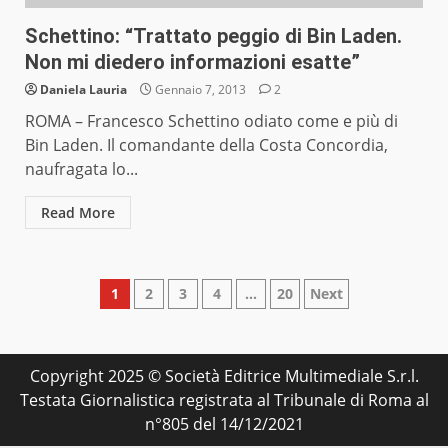
Schettino: “Trattato peggio di Bin Laden.
Non mi diedero informazioni esatte”
Daniela Lauria
Gennaio 7, 2013
2
ROMA – Francesco Schettino odiato come e più di
Bin Laden. Il comandante della Costa Concordia,
naufragata lo...
Read More
Paginazione
1
2
3
4
…
20
Next
degli
articoli
Copyright 2025 © Società Editrice Multimediale S.r.l.
Testata Giornalistica registrata al Tribunale di Roma al
n°805 del 14/12/2021