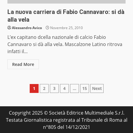
La nuova carriera di Fabio Cannavaro: si dà
alla vela
Alessandro Avico
Novembre 25, 2010
L’ex capitano dcella nazionale di calcio Fabio
Cannavaro si dà alla vela. Mascalzone Latino ritrova
infatti il...
Read More
Paginazione
1
2
3
4
…
15
Next
degli
articoli
Copyright 2025 © Società Editrice Multimediale S.r.l.
Testata Giornalistica registrata al Tribunale di Roma al
n°805 del 14/12/2021